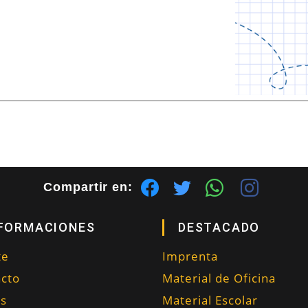
Compartir en:
FORMACIONES
DESTACADO
te
Imprenta
cto
Material de Oficina
as
Material Escolar