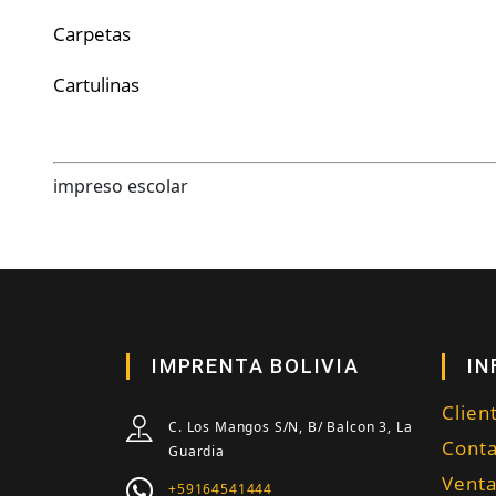
Carpetas
Cartulinas
impreso escolar
IMPRENTA BOLIVIA
IN
Clien
C. Los Mangos S/N, B/ Balcon 3, La
Conta
Guardia
Vent
+59164541444