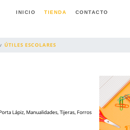
INICIO
TIENDA
CONTACTO
ÚTILES ESCOLARES
Porta Lápiz, Manualidades, Tijeras, Forros