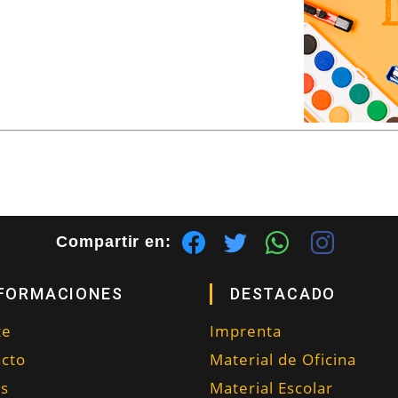
Compartir en:
FORMACIONES
DESTACADO
te
Imprenta
cto
Material de Oficina
as
Material Escolar