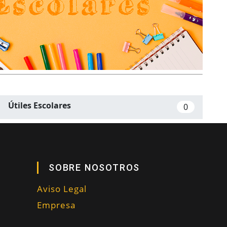
Útiles Escolares
0
SOBRE NOSOTROS
Aviso Legal
Empresa