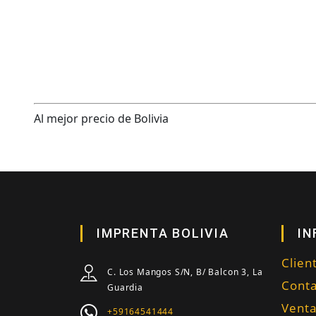
Al mejor precio de Bolivia
IMPRENTA BOLIVIA
IN
Clien
C. Los Mangos S/N, B/ Balcon 3, La
Conta
Guardia
Vent
+59164541444