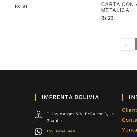
CARTA CON 
Bs 60
METALICA
Bs 23
IMPRENTA BOLIVIA
IN
Clien
C. Los Mangos S/N, B/ Balcon 3, La
Conta
Guardia
Vent
+59164541444